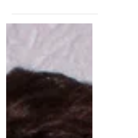
Geck am 11.02.2010
Enggesteckte Termine hatte der
Männerchor in der letzten
Faschingswoche. Den
Jubiläumsreigen eröffnete Franz Geck
mit seinem 70....