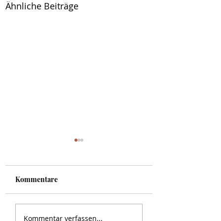
Ähnliche Beiträge
Kommentare
70. Geburtstag unseres
Goldene Hochzei
Kommentar verfassen...