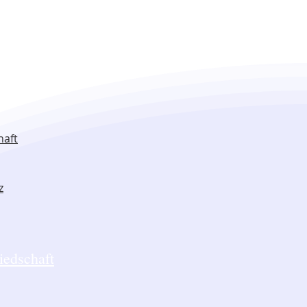
haft
z
iedschaft