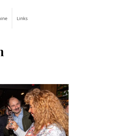
ine
Links
m