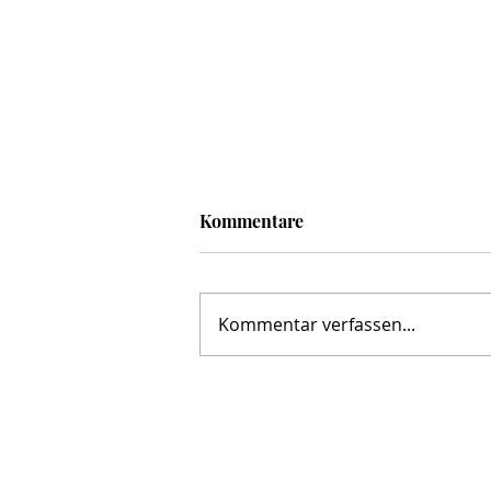
Kommentare
Kommentar verfassen...
Geburtstag unseres aktiven
Sängers Andreas Harrer am
04.02.2017