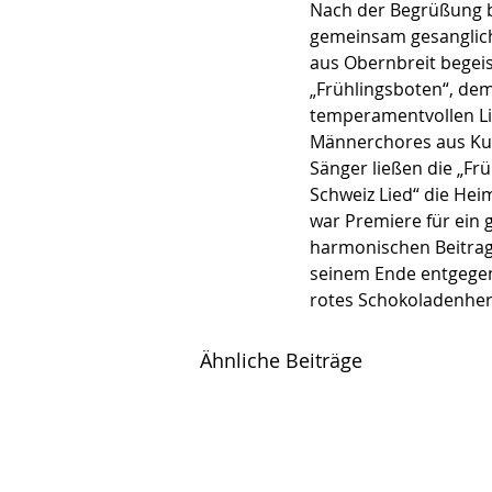
Nach der Begrüßung b
gemeinsam gesanglic
aus Obernbreit begei
„Frühlingsboten“, de
temperamentvollen Lie
Männerchores aus Kun
Sänger ließen die „Fr
Schweiz Lied“ die Hei
war Premiere für ein
harmonischen Beitrag
seinem Ende entgegen
rotes Schokoladenher
Ähnliche Beiträge