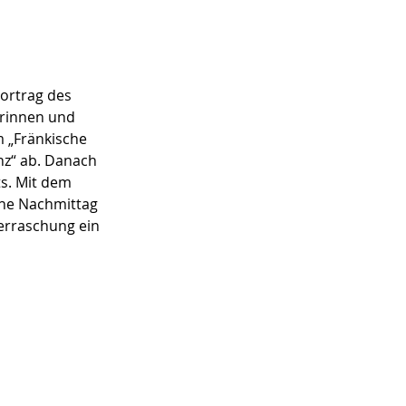
ortrag des 
rinnen und 
m „Fränkische 
nz“ ab. Danach 
s. Mit dem 
he Nachmittag 
erraschung ein 