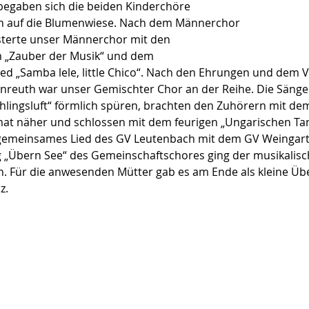
egaben sich die beiden Kinderchöre 
h auf die Blumenwiese. Nach dem Männerchor 
sterte unser Männerchor mit den 
m „Zauber der Musik“ und dem 
d „Samba lele, little Chico“. Nach den Ehrungen und dem V
reuth war unser Gemischter Chor an der Reihe. Die Sänge
ühlingsluft“ förmlich spüren, brachten den Zuhörern mit de
mat näher und schlossen mit dem feurigen „Ungarischen Ta
 gemeinsames Lied des GV Leutenbach mit dem GV Weingart
 „Übern See“ des Gemeinschaftschores ging der musikalisc
. Für die anwesenden Mütter gab es am Ende als kleine Üb
z.