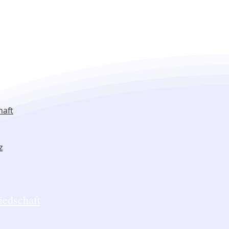
haft
z
iedschaft